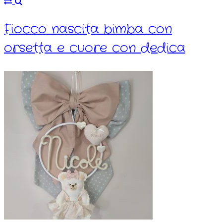
Fiocco nascita bimba con
orsetta e cuore con dedica