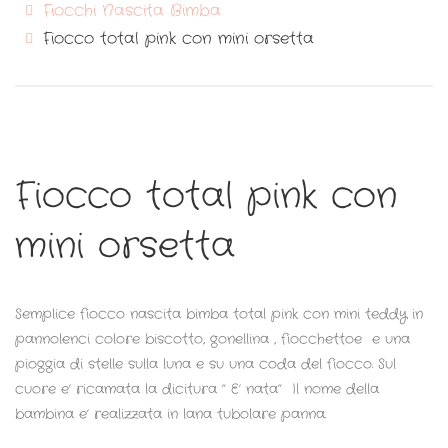
Fiocchi Nascita Bimba
Fiocco total pink con mini orsetta
Fiocco total pink con
mini orsetta
Semplice fiocco nascita bimba total pink con mini teddy in
pannolenci colore biscotto, gonellina , fiocchettoe e una
pioggia di stelle sulla luna e su una coda del fiocco. Sul
cuore e’ ricamata la dicitura ” E’ nata” Il nome della
bambina e’ realizzata in lana tubolare panna.