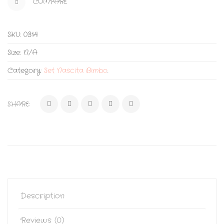
COMPARE
SKU:
0314
Size:
N/A
Category:
Set Nascita Bimbo
.
SHARE:
Description
Reviews (0)