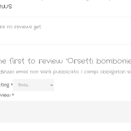
ews
re no reviews yet.
he first to review “Orsetti bomboni
indirizzo email non sarà pubblicato.
I campi obbligatori 
ating
*
eview
*