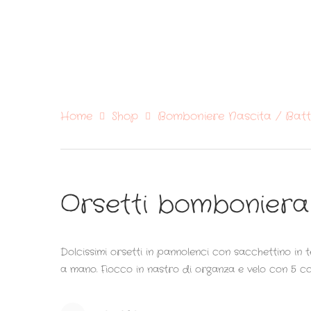
Home
Shop
Bomboniere Nascita / Batt
Orsetti bomboniera
Dolcissimi orsetti in pannolenci con sacchettino in 
a mano. Fiocco in nastro di organza e velo con 5 confet