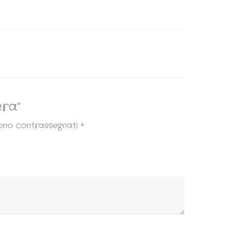
era”
sono contrassegnati
*