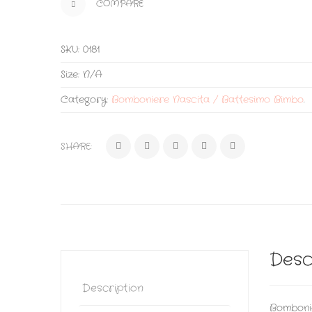
COMPARE
SKU:
0181
Size:
N/A
Category:
Bomboniere Nascita / Battesimo Bimbo
.
SHARE:
Desc
Description
Bombonie